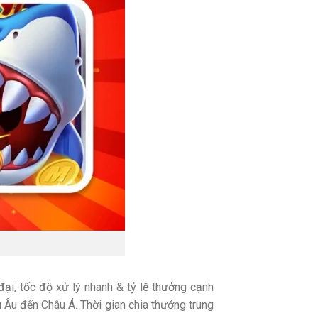
đại, tốc độ xử lý nhanh & tỷ lệ thưởng cạnh
 Âu đến Châu Á. Thời gian chia thưởng trung