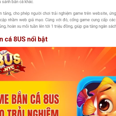
u sảnh bắn cá khác.
n tảng, cho phép người chơi trải nghiệm game trên website, ứng
truy cập nhầm web giả mạo. Cùng với đó, cổng game cung cấp các
, hoàn xu mỗi tuần lên tới 1 triệu đồng, giúp gia tăng ngân sách
n cá 8US nổi bật