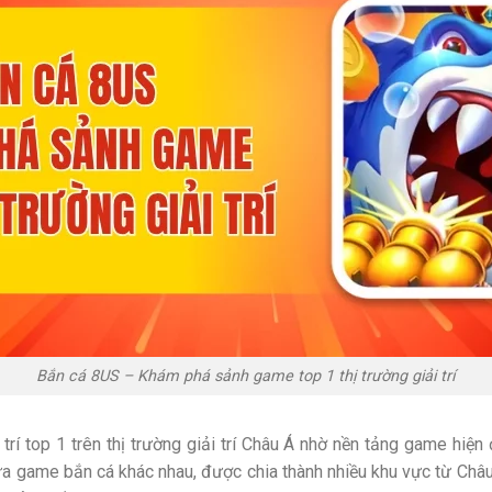
Bắn cá 8US – Khám phá sảnh game top 1 thị trường giải trí
rí top 1 trên thị trường giải trí Châu Á nhờ nền tảng game hiện 
a game bắn cá khác nhau, được chia thành nhiều khu vực từ Châu