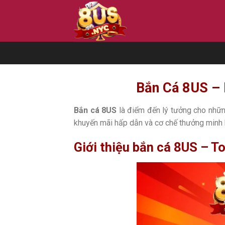
Bỏ
qua
nội
dung
Bắn Cá 8US –
Bắn cá 8US
là điểm đến lý tưởng cho nhữn
khuyến mãi hấp dẫn và cơ chế thưởng minh
Giới thiệu bắn cá 8US – To