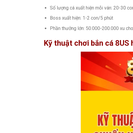
Số lượng cá xuất hiện mỗi ván: 20-30 co
Boss xuất hiện: 1-2 con/5 phút
Phần thưởng lớn: 50.000-200.000 xu cho
Kỹ thuật chơi bắn cá 8US 