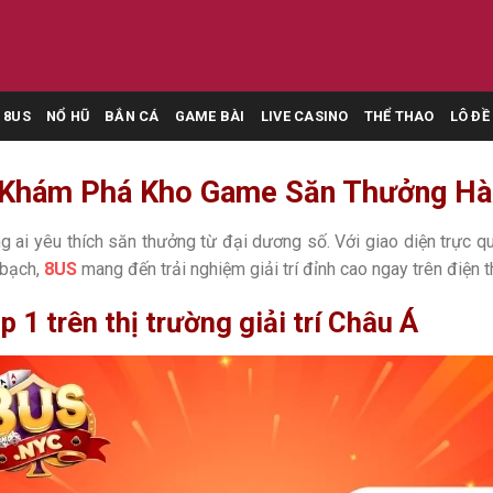
8US
NỔ HŨ
BẮN CÁ
GAME BÀI
LIVE CASINO
THỂ THAO
LÔ ĐỀ
 Khám Phá Kho Game Săn Thưởng Hà
g ai yêu thích săn thưởng từ đại dương số. Với giao diện trực q
 bạch,
8US
mang đến trải nghiệm giải trí đỉnh cao ngay trên điện
p 1 trên thị trường giải trí Châu Á