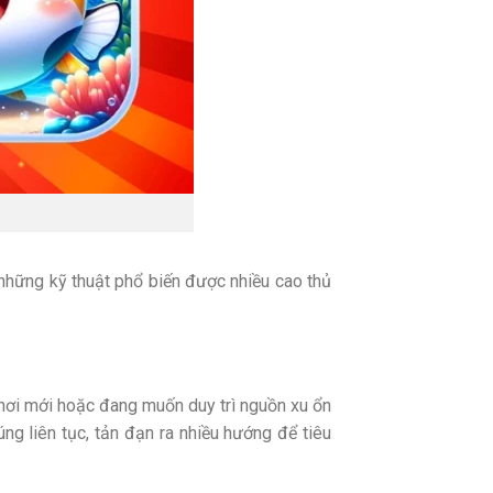
 những kỹ thuật phổ biến được nhiều cao thủ
hơi mới hoặc đang muốn duy trì nguồn xu ổn
úng liên tục, tản đạn ra nhiều hướng để tiêu