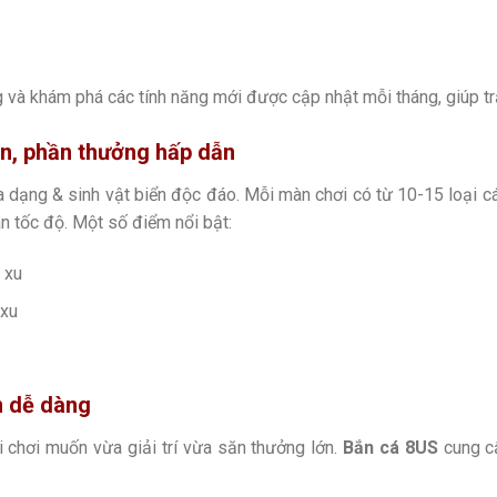
 và khám phá các tính năng mới được cập nhật mỗi tháng, giúp tr
n, phần thưởng hấp dẫn
 dạng & sinh vật biển độc đáo. Mỗi màn chơi có từ 10-15 loại cá
án tốc độ. Một số điểm nổi bật:
 xu
 xu
n dễ dàng
i chơi muốn vừa giải trí vừa săn thưởng lớn.
Bắn cá 8US
cung cấ