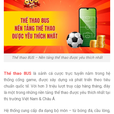
Thể thao 8US – Nền tảng thể thao được yêu thích nhất
Thể thao 8US
là sảnh cá cược trực tuyến nằm trong hệ
thống cổng game, được xây dựng và phát triển theo tiêu
chuẩn quốc tế. Với hơn 3 triệu lượt truy cập hàng tháng, đây
là một trong những nền tảng thể thao được yêu thích nhất tại
thị trường Việt Nam & Châu Á.
Hệ thống cung cấp đa dạng bộ môn – từ bóng đá, cầu lông,