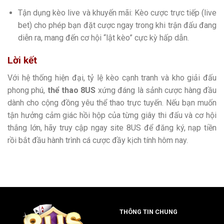
Tận dụng kèo live và khuyến mãi: Kèo cược trực tiếp (live
bet) cho phép bạn đặt cược ngay trong khi trận đấu đang
diễn ra, mang đến cơ hội “lật kèo” cực kỳ hấp dẫn.
Lời kết
Với hệ thống hiện đại, tỷ lệ kèo cạnh tranh và kho giải đấu
phong phú,
thể thao 8US
xứng đáng là sảnh cược hàng đầu
dành cho cộng đồng yêu thể thao trực tuyến. Nếu bạn muốn
tận hưởng cảm giác hồi hộp của từng giây thi đấu và cơ hội
thắng lớn, hãy truy cập ngay site 8US để đăng ký, nạp tiền
rồi bắt đầu hành trình cá cược đầy kịch tính hôm nay.
THÔNG TIN CHUNG