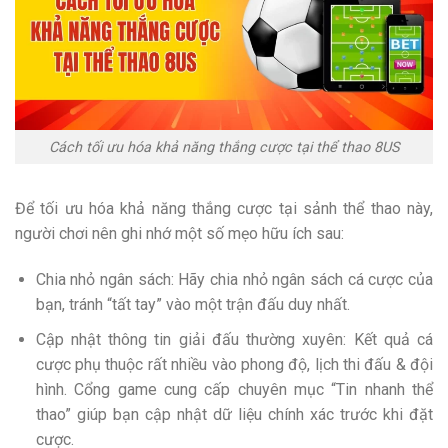
Cách tối ưu hóa khả năng thắng cược tại thể thao 8US
Để tối ưu hóa khả năng thắng cược tại sảnh thể thao này,
người chơi nên ghi nhớ một số mẹo hữu ích sau:
Chia nhỏ ngân sách: Hãy chia nhỏ ngân sách cá cược của
bạn, tránh “tất tay” vào một trận đấu duy nhất.
Cập nhật thông tin giải đấu thường xuyên: Kết quả cá
cược phụ thuộc rất nhiều vào phong độ, lịch thi đấu & đội
hình. Cổng game cung cấp chuyên mục “Tin nhanh thể
thao” giúp bạn cập nhật dữ liệu chính xác trước khi đặt
cược.