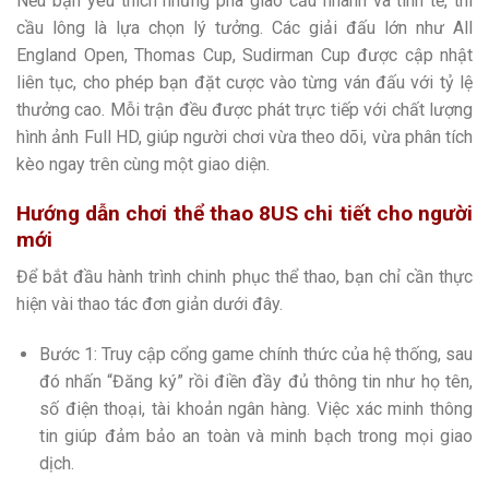
Nếu bạn yêu thích những pha giao cầu nhanh và tinh tế, thì
cầu lông là lựa chọn lý tưởng. Các giải đấu lớn như All
England Open, Thomas Cup, Sudirman Cup được cập nhật
liên tục, cho phép bạn đặt cược vào từng ván đấu với tỷ lệ
thưởng cao. Mỗi trận đều được phát trực tiếp với chất lượng
hình ảnh Full HD, giúp người chơi vừa theo dõi, vừa phân tích
kèo ngay trên cùng một giao diện.
Hướng dẫn chơi thể thao 8US chi tiết cho người
mới
Để bắt đầu hành trình chinh phục thể thao, bạn chỉ cần thực
hiện vài thao tác đơn giản dưới đây.
Bước 1: Truy cập cổng game chính thức của hệ thống, sau
đó nhấn “Đăng ký” rồi điền đầy đủ thông tin như họ tên,
số điện thoại, tài khoản ngân hàng. Việc xác minh thông
tin giúp đảm bảo an toàn và minh bạch trong mọi giao
dịch.