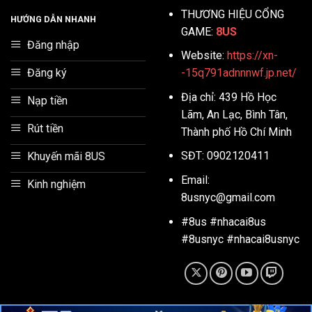
THƯƠNG HIỆU CỔNG
HƯỚNG DẪN NHANH
GAME:
8US
Đăng nhập
Website:
https://xn-
-15q791adnnnwf.jp.net/
Đăng ký
Địa chỉ: 439 Hồ Học
Nạp tiền
Lãm, An Lạc, Bình Tân,
Rút tiền
Thành phố Hồ Chí Minh
SĐT: 0902120411
Khuyến mãi 8US
Email:
Kinh nghiệm
8usnyc@gmail.com
#8us #nhacai8us
#8usnyc #nhacai8usnyc