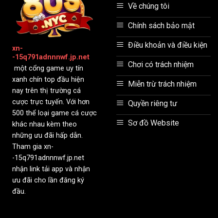
Về chúng tôi
Chính sách bảo mật
Điều khoản và điều kiện
xn-
-15q791adnnnwf.jp.net
Chơi có trách nhiệm
một cổng game uy tín
xanh chín top đầu hiện
Miễn trừ trách nhiệm
nay trên thị trường cá
cược trực tuyến. Với hơn
Quyền riêng tư
500 thể loại game cá cược
Sơ đồ Website
khác nhau kèm theo
những ưu đãi hấp dẫn.
Tham gia xn-
-15q791adnnnwf.jp.net
nhận link tải app và nhận
ưu đãi cho lần đăng ký
đầu.